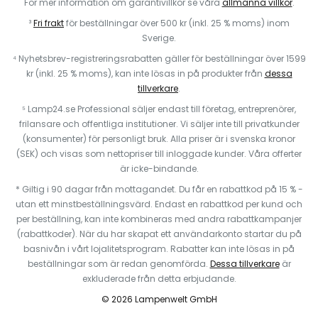
För mer information om garantivillkor se våra
allmänna villkor
.
³
Fri frakt
för beställningar över 500 kr (inkl. 25 % moms) inom
Sverige.
⁴ Nyhetsbrev-registreringsrabatten gäller för beställningar över 1599
kr (inkl. 25 % moms), kan inte lösas in på produkter från
dessa
tillverkare
.
⁵ Lamp24.se Professional säljer endast till företag, entreprenörer,
frilansare och offentliga institutioner. Vi säljer inte till privatkunder
(konsumenter) för personligt bruk. Alla priser är i svenska kronor
(SEK) och visas som nettopriser till inloggade kunder. Våra offerter
är icke-bindande.
* Giltig i 90 dagar från mottagandet. Du får en rabattkod på 15 % -
utan ett minstbeställningsvärd. Endast en rabattkod per kund och
per beställning, kan inte kombineras med andra rabattkampanjer
(rabattkoder). När du har skapat ett användarkonto startar du på
basnivån i vårt lojalitetsprogram. Rabatter kan inte lösas in på
beställningar som är redan genomförda.
Dessa tillverkare
är
exkluderade från detta erbjudande.
© 2026 Lampenwelt GmbH