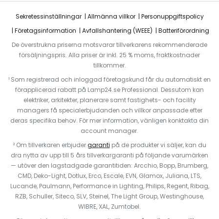
Sekretessinställningar
Allmänna villkor
Personuppgiftspolicy
Företagsinformation
Avfallshantering (WEEE)
Batteriförordning
De överstrukna priserna motsvarar tillverkarens rekommenderade
försäljningspris. Alla priser är inkl. 25 % moms, fraktkostnader
tillkommer.
¹ Som registrerad och inloggad företagskund får du automatiskt en
förapplicerad rabatt på Lamp24.se Professional. Dessutom kan
elektriker, arkitekter, planerare samt fastighets- och facility
managers få specialerbjudanden och villkor anpassade efter
deras specifika behov. För mer information, vänligen konktakta din
account manager.
² Om tillverkaren erbjuder
garanti
på de produkter vi säljer, kan du
dra nytta av upp till 5 års tillverkargaranti på följande varumärken
— utöver den lagstadgade garantitiden: Arcchio, Bopp, Brumberg,
CMD, Deko-Light, Dotlux, Erco, Escale, EVN, Glamox, Juliana, LTS,
Lucande, Paulmann, Performance in Lighting, Philips, Regent, Ribag,
RZB, Schuller, Siteco, SLV, Steinel, The Light Group, Westinghouse,
WIBRE, XAL, Zumtobel.