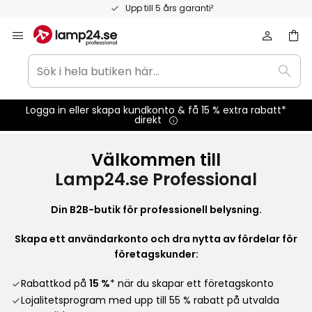
Hoppa
Upp till 5 års garanti²
till
innehållet
Sök
Sök
i
hela
Logga in eller skapa kundkonto & få 15 % extra rabatt*
butiken
direkt
här...
Välkommen till
Lamp24.se Professional
Din B2B-butik för professionell belysning.
Skapa ett användarkonto och dra
nytta av fördelar för
företagskunder:
Rabattkod på
15 %
* när du skapar ett företagskonto
Lojalitetsprogram med upp till 55 % rabatt på utvalda