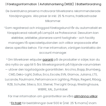
Företagsinformation
Avfallshantering (WEEE)
Batteriförordning
De överstrukna priserna motsvarar tillverkarens rekommenderade
försäljningspris. Alla priser är inkl. 25 % moms, fraktkostnader
tillkommer.
¹ Som registrerad och inloggad företagskund får du automatiskt en
förapplicerad rabatt på Lamp24.se Professional. Dessutom kan
elektriker, arkitekter, planerare samt fastighets- och facility
managers få specialerbjudanden och villkor anpassade efter
deras specifika behov. För mer information, vänligen konktakta din
account manager.
² Om tillverkaren erbjuder
garanti
på de produkter vi säljer, kan du
dra nytta av upp till 5 års tillverkargaranti på följande varumärken
— utöver den lagstadgade garantitiden: Arcchio, Bopp, Brumberg,
CMD, Deko-Light, Dotlux, Erco, Escale, EVN, Glamox, Juliana, LTS,
Lucande, Paulmann, Performance in Lighting, Philips, Regent, Ribag,
RZB, Schuller, Siteco, SLV, Steinel, The Light Group, Westinghouse,
WIBRE, XAL, Zumtobel.
För mer information om garantivillkor se våra
allmänna villkor
.
³
Fri frakt
för beställningar över 500 kr (inkl. 25 % moms) inom