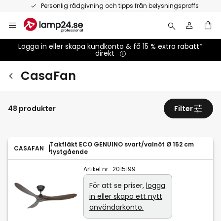
Hoppa
Personlig rådgivning och tipps från belysningsproffs
till
innehållet
Logga in eller skapa kundkonto & få 15 % extra rabatt*
direkt
CasaFan
48 produkter
Filter
Takfläkt ECO GENUINO svart/valnöt Ø 152 cm
CASAFAN
tystgående
Artikel nr.:
2015199
För att se priser,
logga
in eller skapa ett nytt
användarkonto.