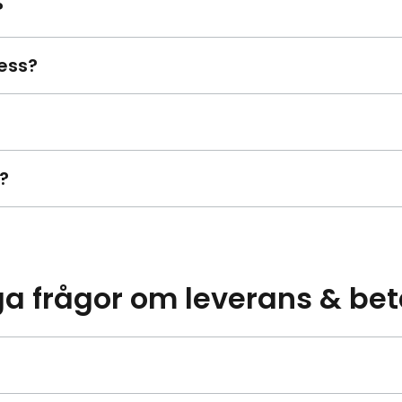
?
ess?
?
ga frågor om leverans & bet