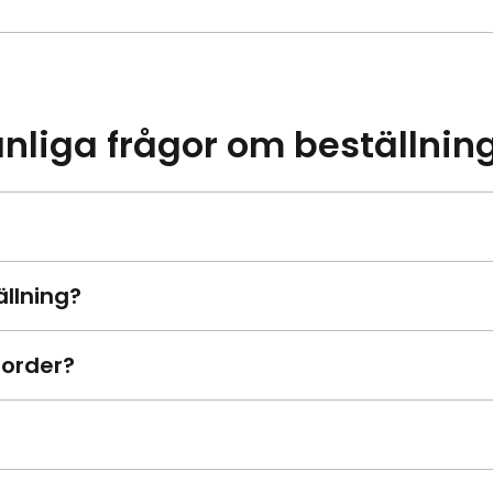
nliga frågor om beställnin
ällning?
 order?