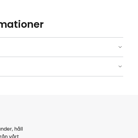
amationer
nder, håll
rån vårt