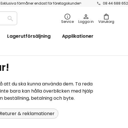
Exklusiva förmåner endast för företagskunder⁵
08 44 688 652
Sök
Service
Logga in
Varukorg
Lagerutförsäljning
Applikationer
r!
 så att du ska kunna använda dem. Ta reda
du inte bara kan hålla överblicken med hjälp
om beställning, betalning och byte.
Returer & reklamationer