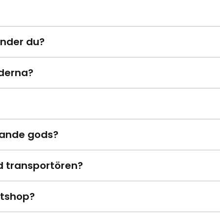
änder du?
aderna?
mande gods?
d transportören?
etshop?