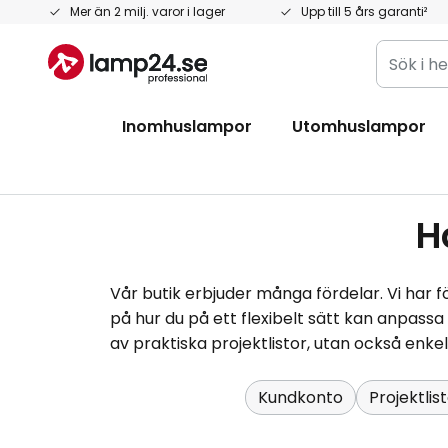
Hoppa
Mer än 2 milj. varor i lager
Upp till 5 års garanti²
till
Sök
innehållet
i
hela
Inomhuslampor
Utomhuslampor
butiken
här...
H
Vår butik erbjuder många fördelar. Vi har
på hur du på ett flexibelt sätt kan anpassa 
av praktiska projektlistor, utan också enkel
Kundkonto
Projektlis