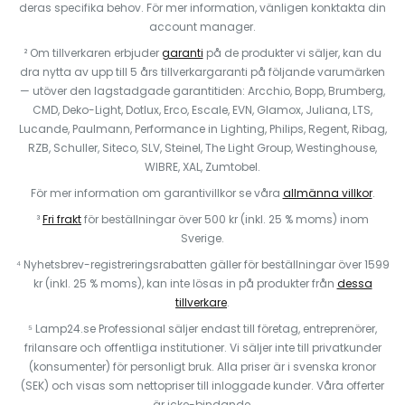
deras specifika behov. För mer information, vänligen konktakta din
account manager.
² Om tillverkaren erbjuder
garanti
på de produkter vi säljer, kan du
dra nytta av upp till 5 års tillverkargaranti på följande varumärken
— utöver den lagstadgade garantitiden: Arcchio, Bopp, Brumberg,
CMD, Deko-Light, Dotlux, Erco, Escale, EVN, Glamox, Juliana, LTS,
Lucande, Paulmann, Performance in Lighting, Philips, Regent, Ribag,
RZB, Schuller, Siteco, SLV, Steinel, The Light Group, Westinghouse,
WIBRE, XAL, Zumtobel.
För mer information om garantivillkor se våra
allmänna villkor
.
³
Fri frakt
för beställningar över 500 kr (inkl. 25 % moms) inom
Sverige.
⁴ Nyhetsbrev-registreringsrabatten gäller för beställningar över 1599
kr (inkl. 25 % moms), kan inte lösas in på produkter från
dessa
tillverkare
.
⁵ Lamp24.se Professional säljer endast till företag, entreprenörer,
frilansare och offentliga institutioner. Vi säljer inte till privatkunder
(konsumenter) för personligt bruk. Alla priser är i svenska kronor
(SEK) och visas som nettopriser till inloggade kunder. Våra offerter
är icke-bindande.