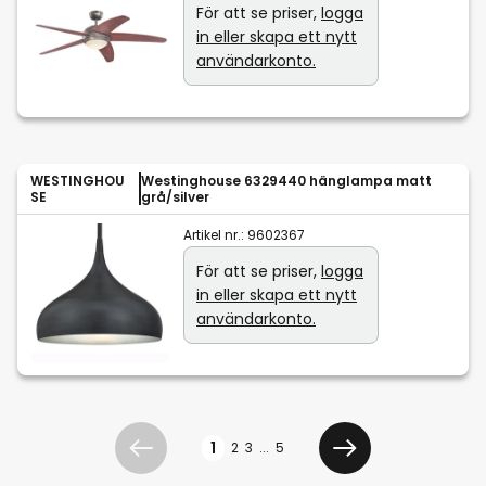
För att se priser,
logga
in eller skapa ett nytt
användarkonto.
WESTINGHOU
Westinghouse 6329440 hänglampa matt
SE
grå/silver
Artikel nr.:
9602367
För att se priser,
logga
in eller skapa ett nytt
användarkonto.
Sidan
1
2
3
...
5
Föregående
Välj betalningsmeto