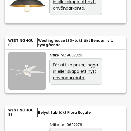
in eller skapa ett nytt
användarkonto.
WESTINGHOU
Westinghouse LED-takfläkt Bendan, vit,
SE
tystgående
Artikel nr.:
9602326
För att se priser,
logga
in eller skapa ett nytt
användarkonto.
WESTINGHOU
Belyst takfläkt Flora Royale
SE
Artikel nr.:
9602278