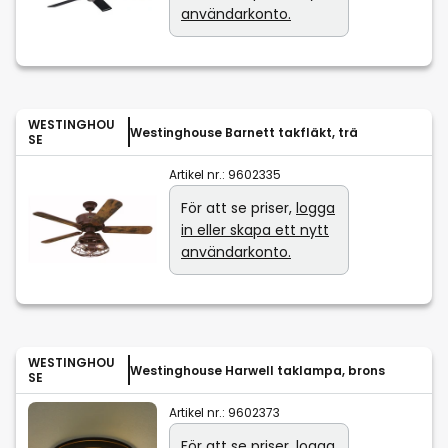
användarkonto.
WESTINGHOU
Westinghouse Barnett takfläkt, trä
SE
Artikel nr.:
9602335
För att se priser,
logga
in eller skapa ett nytt
användarkonto.
WESTINGHOU
Westinghouse Harwell taklampa, brons
SE
Artikel nr.:
9602373
För att se priser,
logga