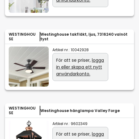
användarkonto.
WESTINGHOU
Westinghouse takfläkt, ljus, 7316240 valnöt
SE
tyst
Artikel nr.:
10042928
För att se priser,
logga
in eller skapa ett nytt
användarkonto.
WESTINGHOU
Westinghouse hänglampa Valley Forge
SE
Artikel nr.:
9602349
För att se priser,
logga