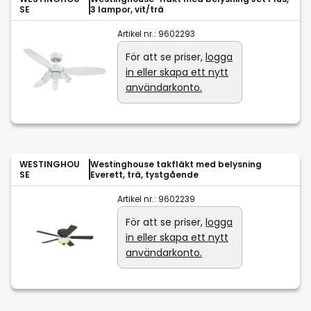
SE
3 lampor, vit/trä
Artikel nr.:
9602293
För att se priser,
logga
in eller skapa ett nytt
användarkonto.
WESTINGHOU
Westinghouse takfläkt med belysning
SE
Everett, trä, tystgående
Artikel nr.:
9602239
För att se priser,
logga
in eller skapa ett nytt
användarkonto.