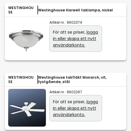
WESTINGHOU
Westinghouse Harwell taklampa, nickel
SE
Artikel nr.:
9602374
För att se priser,
logga
in eller skapa ett nytt
användarkonto.
WESTINGHOU
Westinghouse takfläkt Monarch, vit,
SE
tystgående, stål
Artikel nr.:
9602267
För att se priser,
logga
in eller skapa ett nytt
användarkonto.