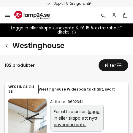
Hoppa
Upp till 5 års garanti²
till
innehållet
Logga in eller skapa kundkonto & få 15 % extra rabatt*
direkt
Westinghouse
182 produkter
Filter
WESTINGHOU
Westinghouse Widespan takfläkt, svart
SE
Artikel nr.:
9602344
För att se priser,
logga
in eller skapa ett nytt
användarkonto.