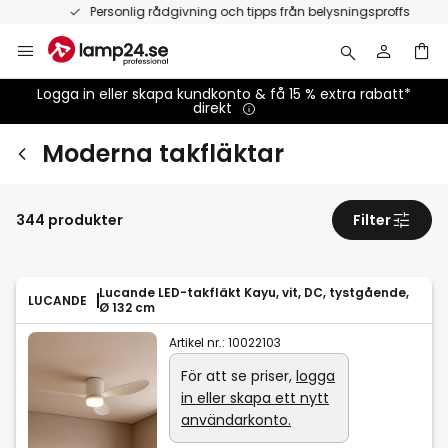
Hoppa
Personlig rådgivning och tipps från belysningsproffs
till
innehållet
Logga in eller skapa kundkonto & få 15 % extra rabatt*
direkt
Moderna takfläktar
344 produkter
Filter
Lucande LED-takfläkt Kayu, vit, DC, tystgående,
LUCANDE
Ø 132 cm
Artikel nr.:
10022103
För att se priser,
logga
in eller skapa ett nytt
användarkonto.