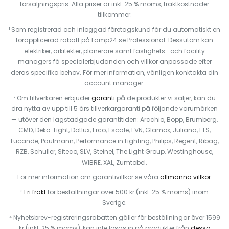
försäljningspris. Alla priser är inkl. 25 % moms, fraktkostnader
tillkommer.
¹ Som registrerad och inloggad företagskund får du automatiskt en
förapplicerad rabatt på Lamp24.se Professional. Dessutom kan
elektriker, arkitekter, planerare samt fastighets- och facility
managers få specialerbjudanden och villkor anpassade efter
deras specifika behov. För mer information, vänligen konktakta din
account manager.
² Om tillverkaren erbjuder
garanti
på de produkter vi säljer, kan du
dra nytta av upp till 5 års tillverkargaranti på följande varumärken
— utöver den lagstadgade garantitiden: Arcchio, Bopp, Brumberg,
CMD, Deko-Light, Dotlux, Erco, Escale, EVN, Glamox, Juliana, LTS,
Lucande, Paulmann, Performance in Lighting, Philips, Regent, Ribag,
RZB, Schuller, Siteco, SLV, Steinel, The Light Group, Westinghouse,
WIBRE, XAL, Zumtobel.
För mer information om garantivillkor se våra
allmänna villkor
.
³
Fri frakt
för beställningar över 500 kr (inkl. 25 % moms) inom
Sverige.
⁴ Nyhetsbrev-registreringsrabatten gäller för beställningar över 1599
kr (inkl. 25 % moms), kan inte lösas in på produkter från
dessa