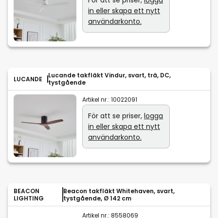
För att se priser,
logga
in eller skapa ett nytt
användarkonto.
Lucande takfläkt Vindur, svart, trä, DC,
LUCANDE
tystgående
Artikel nr.:
10022091
För att se priser,
logga
in eller skapa ett nytt
användarkonto.
BEACON
Beacon takfläkt Whitehaven, svart,
LIGHTING
tystgående, Ø 142 cm
Artikel nr.:
8558069