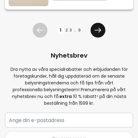
Sidan
1
2
3
...
9
Föregående
Välj betalningsmeto
Nyhetsbrev
Dra nytta av våra specialrabatter och erbjudanden för
företagskunder, håll dig uppdaterad om de senaste
belysningstrenderna och få tips från vårt
professionella belysningsteam! Prenumerera på vårt
nyhetsbrev nu och få
extra
10
% rabatt⁴ på din nästa
beställning från 1599 kr.