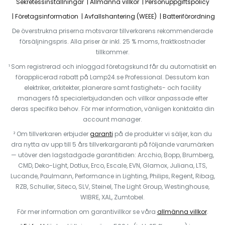
Sekretessinställningar
Allmänna villkor
Personuppgiftspolicy
Företagsinformation
Avfallshantering (WEEE)
Batteriförordning
De överstrukna priserna motsvarar tillverkarens rekommenderade
försäljningspris. Alla priser är inkl. 25 % moms, fraktkostnader
tillkommer.
¹ Som registrerad och inloggad företagskund får du automatiskt en
förapplicerad rabatt på Lamp24.se Professional. Dessutom kan
elektriker, arkitekter, planerare samt fastighets- och facility
managers få specialerbjudanden och villkor anpassade efter
deras specifika behov. För mer information, vänligen konktakta din
account manager.
² Om tillverkaren erbjuder
garanti
på de produkter vi säljer, kan du
dra nytta av upp till 5 års tillverkargaranti på följande varumärken
— utöver den lagstadgade garantitiden: Arcchio, Bopp, Brumberg,
CMD, Deko-Light, Dotlux, Erco, Escale, EVN, Glamox, Juliana, LTS,
Lucande, Paulmann, Performance in Lighting, Philips, Regent, Ribag,
RZB, Schuller, Siteco, SLV, Steinel, The Light Group, Westinghouse,
WIBRE, XAL, Zumtobel.
För mer information om garantivillkor se våra
allmänna villkor
.