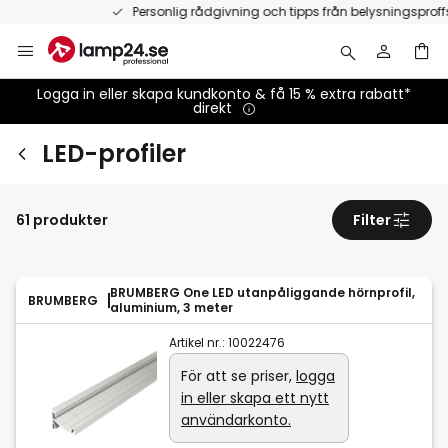
Hoppa
Personlig rådgivning och tipps från belysningsproffs
till
innehållet
Logga in eller skapa kundkonto & få 15 % extra rabatt*
direkt
LED-profiler
61 produkter
Filter
BRUMBERG One LED utanpåliggande hörnprofil,
BRUMBERG
aluminium, 3 meter
Artikel nr.:
10022476
För att se priser,
logga
in eller skapa ett nytt
användarkonto.