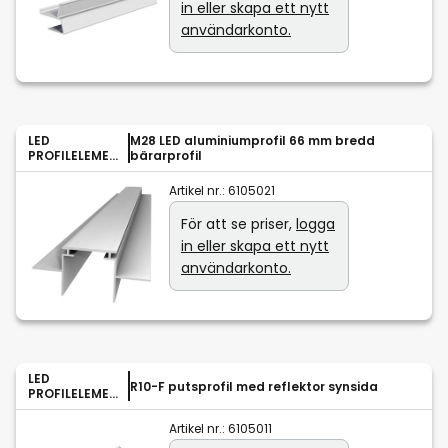
in eller skapa ett nytt
användarkonto.
LED
M28 LED aluminiumprofil 66 mm bredd
PROFILELEMEN
bärarprofil
T GMBH
Artikel nr.:
6105021
För att se priser,
logga
in eller skapa ett nytt
användarkonto.
LED
R10-F putsprofil med reflektor synsida
PROFILELEMEN
T GMBH
Artikel nr.:
6105011