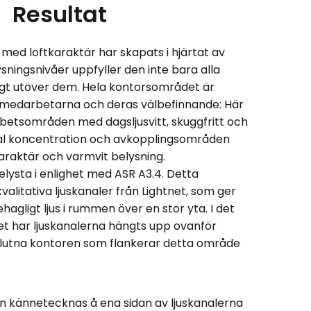
Resultat
med loftkaraktär har skapats i hjärtat av
ysningsnivåer uppfyller den inte bara alla
ngt utöver dem. Hela kontorsområdet är
medarbetarna och deras välbefinnande: Här
rbetsområden med dagsljusvitt, skuggfritt och
imal koncentration och avkopplingsområden
raktär och varmvit belysning.
lysta i enlighet med ASR A3.4. Detta
alitativa ljuskanaler från Lightnet, som ger
agligt ljus i rummen över en stor yta. I det
t har ljuskanalerna hängts upp ovanför
 slutna kontoren som flankerar detta område
 kännetecknas å ena sidan av ljuskanalerna