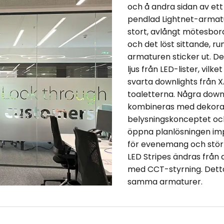
och å andra sidan av ett
pendlad Lightnet-armatur
stort, avlångt mötesbord
och det löst sittande, r
armaturen sticker ut. D
ljus från LED-lister, vil
svarta downlights från 
toaletterna. Några down
kombineras med dekorat
belysningskonceptet och 
öppna planlösningen imp
för evenemang och stör
LED Stripes ändras från a
med CCT-styrning. Detta
samma armaturer.