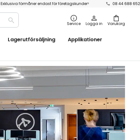
Exklusiva förmåner endast för företagskunder⁵
08 44 688 652
Sök
Service
Logga in
Varukorg
Lagerutförsäljning
Applikationer