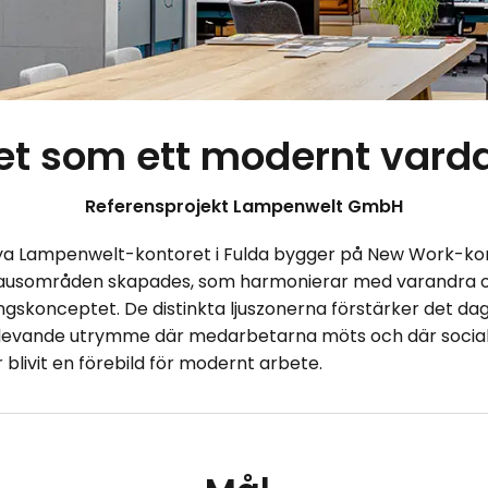
et som ett modernt var
Referensprojekt Lampenwelt GmbH
nya Lampenwelt-kontoret i Fulda bygger på New Work-ko
pausområden skapades, som harmonierar med varandra oc
ingskonceptet. De distinkta ljuszonerna förstärker det da
levande utrymme där medarbetarna möts och där social in
blivit en förebild för modernt arbete.