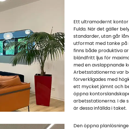
Ett ultramodernt kontor 
Fulda. När det gäller bel
standarder, utan går lå
utformat med tanke på 
finns både produktiva a
bländfritt ljus för max
med en avslappnande ka
Arbetsstationerna var be
förverkligades med högkv
ett mycket jämnt och beh
öppna kontorslandskape
arbetsstationerna. I de
är dessa infällda i taket.
Den öppna planlösningen