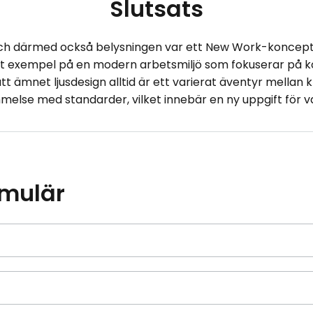
Slutsats
h därmed också belysningen var ett New Work-koncept. 
rkt exempel på en modern arbetsmiljö som fokuserar på
t ämnet ljusdesign alltid är ett varierat äventyr mellan kr
lse med standarder, vilket innebär en ny uppgift för va
rmulär