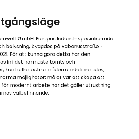
tgångsläge
penwelt GmbH, Europas ledande specialiserade
och belysning, byggdes på Rabanusstraße -
2021. För att kunna göra detta har den
ttas in i det närmaste tömts och
njer, kontroller och områden omdefinierades,
norma möjligheter: målet var att skapa ett
 för modernt arbete när det gäller utrustning
rnas välbefinnande.