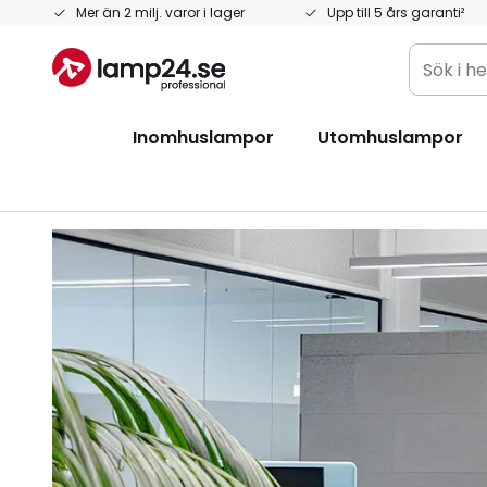
Hoppa
Mer än 2 milj. varor i lager
Upp till 5 års garanti²
till
Sök
innehållet
i
hela
Inomhuslampor
Utomhuslampor
butiken
här...