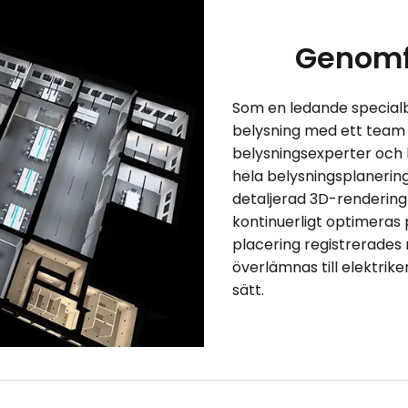
Genomf
Som en ledande specialb
belysning med ett team
belysningsexperter och
hela belysningsplanerin
detaljerad 3D-rendering
kontinuerligt optimeras p
placering registrerades 
överlämnas till elektri
sätt.