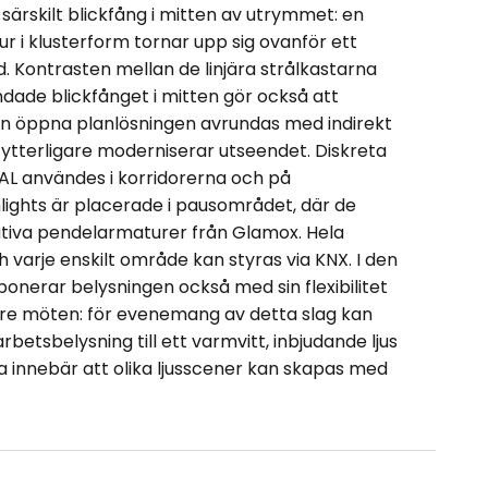
 särskilt blickfång i mitten av utrymmet: en
 i klusterform tornar upp sig ovanför ett
. Kontrasten mellan de linjära strålkastarna
undade blickfånget i mitten gör också att
en öppna planlösningen avrundas med indirekt
ket ytterligare moderniserar utseendet. Diskreta
XAL användes i korridorerna och på
lights är placerade i pausområdet, där de
iva pendelarmaturer från Glamox. Hela
varje enskilt område kan styras via KNX. I den
onerar belysningen också med sin flexibilitet
re möten: för evenemang av detta slag kan
rbetsbelysning till ett varmvitt, inbjudande ljus
 innebär att olika ljusscener kan skapas med